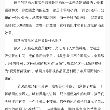
最早的动画片其实全部都是动画师手工来绘制完成的，每张
图画和另一张图画之间的差别，都是非常细小的。你们知道吗，短
短的一秒钟动作，就需要25幅图画，而一分钟的动画片，就需要动
画师把1500张图画，连在一起放映，这样我们才能看到连续的动画
效果。
那动画背后的原理又是什么呢？
原来，人眼在观察景物时，光信号传入大脑神经，需经过一
段短暂的时间，光的作用结束后，视觉形象并不立即消失，会延续
0.1秒的时间，这种残留的视觉称“后像”，视觉的这一现象则被称
为“视觉暂留现象”。动画片等影视作品正是利用了该原理而制作出
来的。
一节课虽然只有40分钟，陆爸爸却带孩子们穿越了时空，了
解动画的发展史。幽默风趣的讲解，配上栩栩如生的动画，孩子们
听得津津有味，一个个都目不转睛。陆爸爸还给孩子们展示了自己
创作的动画《小狗特工》， 从故事
脚本，到故事角色的造型设