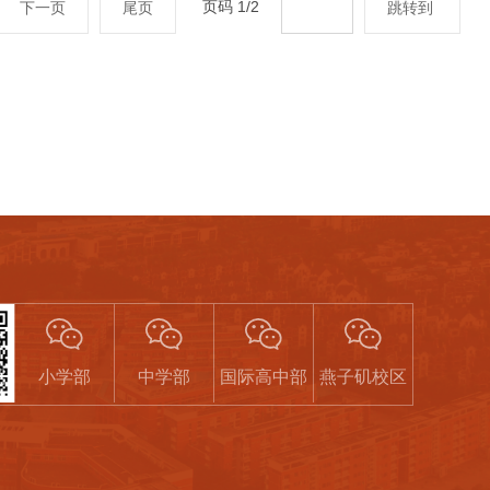
页码
1
/
2
下一页
尾页
跳转到
号
小学部
中学部
国际高中部
燕子矶校区