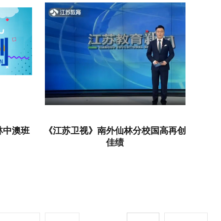
林中澳班
《江苏卫视》南外仙林分校国高再创
佳绩