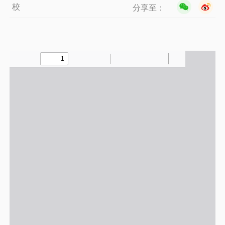
校
分享至：