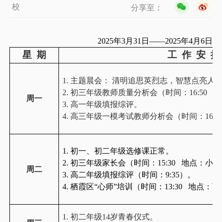
校
分享至：
2025
年
3
月
31
日——
2025
年
4
月
6
日
星
期
工
作
安
排
1.
主题晨会： 清明追思英烈志，智慧点亮人
2.
初三年级教师质量分析会（时间：
16:50
地
周一
3.
高一年级填报综评。
4.
高三年级一模考试教师分析会（时间：
16:0
1.
初一、初二年级选修课正常。
2.
初三年级家长会（时间：
15:30
地点：小剧
周二
3.
高二年级填报综评（时间：
9:35
）。
4.
栖霞区“心师”培训（时间：
13:30
地点：丁
1.
初二年级
14
岁青春仪式。